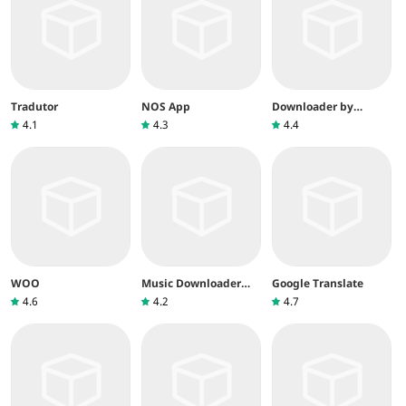
Tradutor
NOS App
Downloader by
AFTVnews
4.1
4.3
4.4
WOO
Music Downloader
Google Translate
Mp3 Download
4.6
4.2
4.7