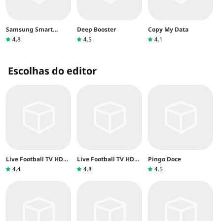
Samsung Smart
Deep Booster
Copy My Data
Switch Mobile
4.8
4.5
4.1
Escolhas do editor
Live Football TV HD
Live Football TV HD
Pingo Doce
Streaming
Streaming
4.4
4.8
4.5