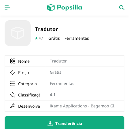
INÍCIO
APPS
Tradutor
jogos
Lançamentos
Grátis
Ferramentas
4.1
Tradutor
Nome
Grátis
Preço
Ferramentas
Categoria
4.1
Classificação
iKame Applications - Begamob Global
Desenvolvedor
Transferência