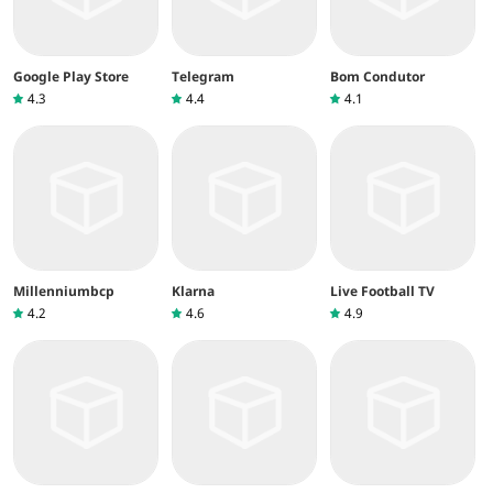
Google Play Store
Telegram
Bom Condutor
4.3
4.4
4.1
Millenniumbcp
Klarna
Live Football TV
4.2
4.6
4.9