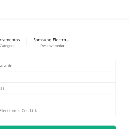
APPS
Lançamentos
rramentas
Samsung Electronics Co., Ltd.
Categoria
Desenvolvedor
arable
tas
ectronics Co., Ltd.