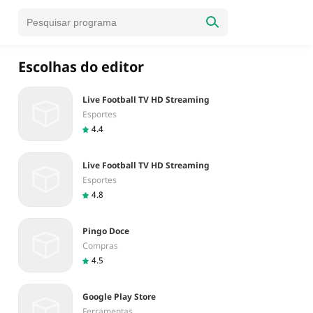
Escolhas do editor
Live Football TV HD Streaming
Esportes
4.4
Live Football TV HD Streaming
Esportes
4.8
Pingo Doce
Compras
4.5
Google Play Store
Ferramentas