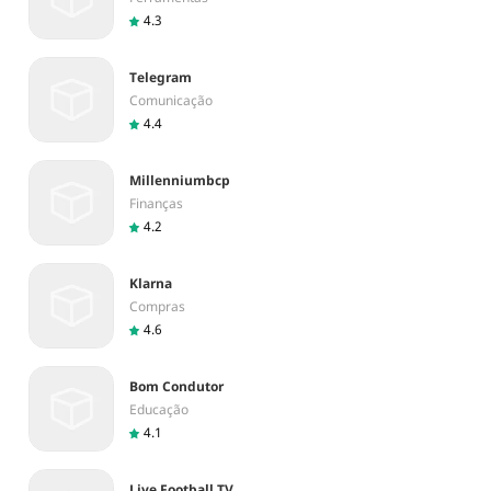
4.3
Telegram
Comunicação
4.4
Millenniumbcp
Finanças
4.2
Klarna
Compras
4.6
Bom Condutor
Educação
4.1
Live Football TV