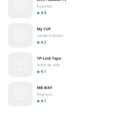
Esportes
4.9
My CUF
Saúde e fitness
4.2
TP-Link Tapo
Estilo de vida
4.1
MB WAY
Finanças
4.1