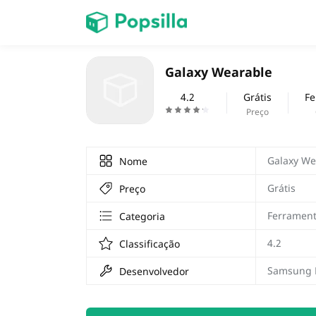
INÍCIO
Galaxy Wearable
jogos
4.2
Grátis
Fe
Preço
Galaxy We
Nome
Grátis
Preço
Ferramen
Categoria
4.2
Classificação
Samsung El
Desenvolvedor