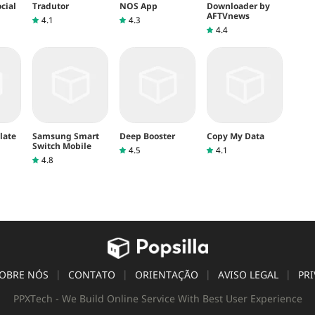
cial
Tradutor
NOS App
Downloader by
AFTVnews
4.1
4.3
4.4
late
Samsung Smart
Deep Booster
Copy My Data
Switch Mobile
4.5
4.1
4.8
OBRE NÓS
CONTATO
ORIENTAÇÃO
AVISO LEGAL
PRI
PPXTech - We Build Online Service With Best User Experience