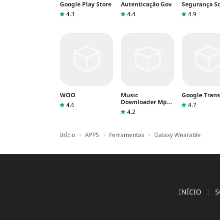
Google Play Store
Autenticação Gov
Segurança So
4.3
4.4
4.9
WOO
Music
Google Trans
Downloader Mp3
4.6
4.7
Download
4.2
›
›
›
InÍcio
APPS
Ferramentas
Galaxy Wearable
INÍCIO
S