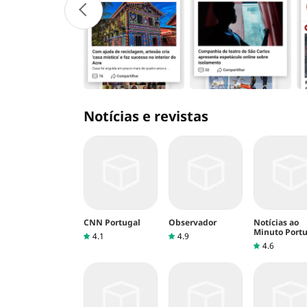
Notícias e revistas
CNN Portugal
Observador
Notícias ao
Minuto Port
4.1
4.9
4.6