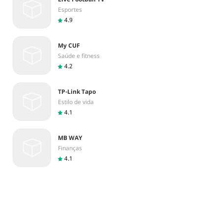
Esportes
4.9
My CUF
Saúde e fitness
4.2
TP-Link Tapo
Estilo de vida
4.1
MB WAY
Finanças
4.1