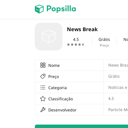
INÍCIO
News Break
jogos
4.5
Grátis
No
Preço
News Bre
Nome
Grátis
Preço
Notícias e
Categoria
4.5
Classificação
Particle M
Desenvolvedor