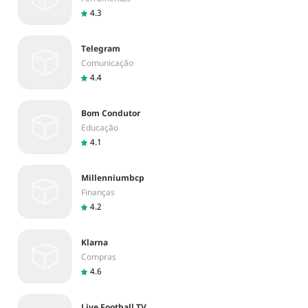
4.3
Telegram
Comunicação
4.4
Bom Condutor
Educação
4.1
Millenniumbcp
Finanças
4.2
Klarna
Compras
4.6
Live Football TV