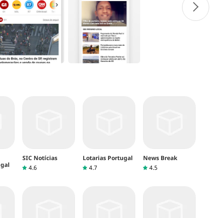
SIC Notícias
Lotarias Portugal
News Break
ugal
4.6
4.7
4.5