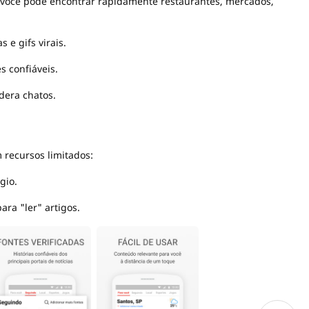
 você pode encontrar rapidamente restaurantes, mercados,
 e gifs virais.
 confiáveis.
dera chatos.
 recursos limitados:
gio.
ara "ler" artigos.