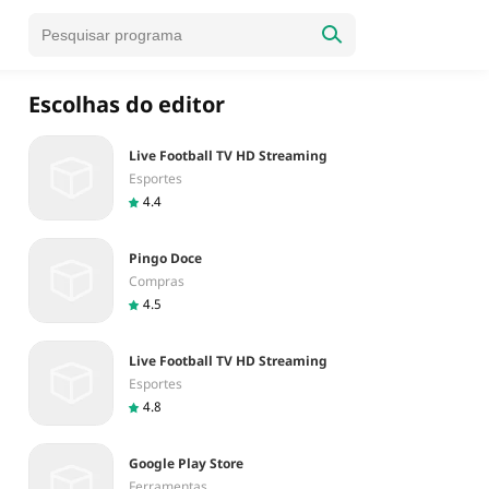
Escolhas do editor
Live Football TV HD Streaming
Esportes
4.4
Pingo Doce
Compras
4.5
Live Football TV HD Streaming
Esportes
4.8
Google Play Store
Ferramentas