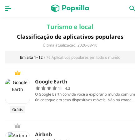
INÍCIO
APPS
Turismo e local
Classificação de aplicativos populares
jogos
Lançamentos
Última atualização: 2026-08-10
Em alta 1~12
/ 76 Aplicativos populares em todo o mundo
1
Google Earth
4.3
O Google Earth convida você a explorar o mundo com um
único toque em seus dispositivos móveis. Não há exager
o em considerá-lo um item obrigatório para qualquer pes
Grátis
soa desta época, porque você pode ver uma esplêndida v
ista por satélite de monumentos famosos, planícies ampl
as, montanhas elevadas e sua própria casa - tudo com de
2
talhes elaborados.
Airbnb