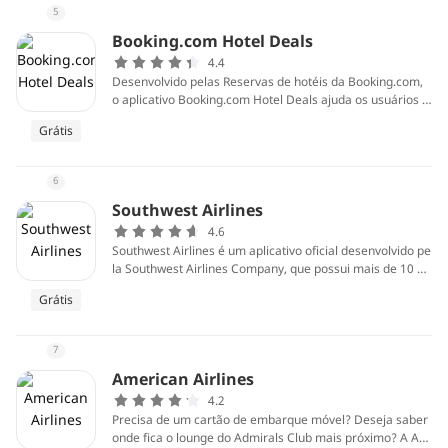
5
Booking.com Hotel Deals
4.4
Desenvolvido pelas Reservas de hotéis da Booking.com,
o aplicativo Booking.com Hotel Deals ajuda os usuários a
encontrar ótimas ofertas em hotéis, apartamentos e muit
Grátis
o mais em mais de 200 países, com descrições detalhada
s e fotos de alta qualidade para referência. Com um únic
o toque, ele mostra os hotéis com melhor classificação n
6
as proximidades disponíveis para esta noite.
Southwest Airlines
4.6
Southwest Airlines é um aplicativo oficial desenvolvido pe
la Southwest Airlines Company, que possui mais de 10 mi
lhões de instalações. Você pode reservar, fazer check-in,
Grátis
alterar ou cancelar um voo em apenas algumas etapas c
om este aplicativo, facilitando as coisas.
7
American Airlines
4.2
Precisa de um cartão de embarque móvel? Deseja saber
onde fica o lounge do Admirals Club mais próximo? A Am