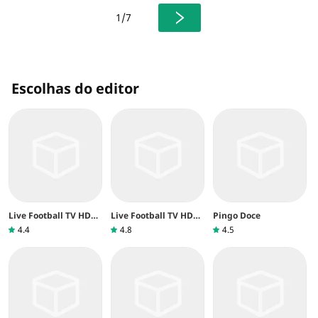
eto, nos campi da faculdade.
1/7
Escolhas do editor
Live Football TV HD
Live Football TV HD
Pingo Doce
Streaming
Streaming
4.4
4.8
4.5