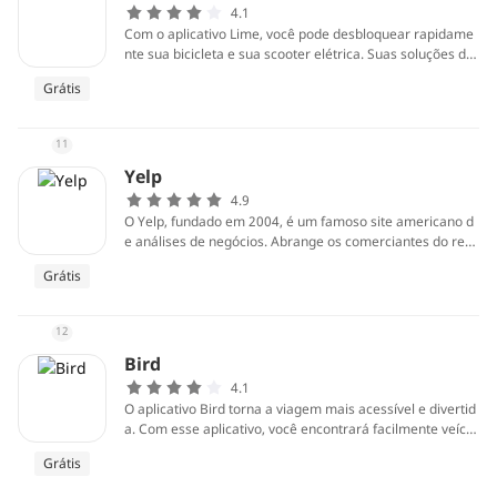
4.1
Com o aplicativo Lime, você pode desbloquear rapidame
nte sua bicicleta e sua scooter elétrica. Suas soluções de
micro-mobilidade, incluindo bicicletas de aluguel gratuita
Grátis
s para docas, e-assist e scooters elétricas, estão disponív
eis a qualquer momento. Basta tocar no seu telefone par
a encontrar uma viagem perto de você, digitalizar o códig
11
o para desbloqueá-lo e partir.
Yelp
4.9
O Yelp, fundado em 2004, é um famoso site americano d
e análises de negócios. Abrange os comerciantes do rest
aurante, shopping center, hotelaria e turismo.
Grátis
12
Bird
4.1
O aplicativo Bird torna a viagem mais acessível e divertid
a. Com esse aplicativo, você encontrará facilmente veícul
os elétricos (scooters) que podem ser recolhidos e entre
Grátis
gues em qualquer lugar. Esteja pronto para sair em um d
ia ensolarado com seus amigos ou use o Bird no seu traj