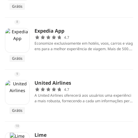
erican Airlines fornecerá as informações necessárias e di
Grátis
sponibilizará as coisas na ponta dos dedos.
8
Expedia App
4.7
Economize exclusivamente em hotéis, voos, carros e viag
ens para a melhor experiência de viagem. Mais de 500.0
00 hotéis em todo o mundo, incluindo alguns dos melhor
Grátis
es hotéis nos EUA, incluindo hotéis boutique, hotéis de lu
xo, hotéis de aeroporto, pousadas, pousadas e resorts.
9
United Airlines
4.7
A United Airlines oferecerá aos usuários uma experiênci
a mais robusta, fornecendo a cada um informações pers
onalizadas durante a sua viagem. Ao mesmo tempo, o ap
Grátis
licativo também mantém os recursos básicos que você já
conhece.
10
Lime