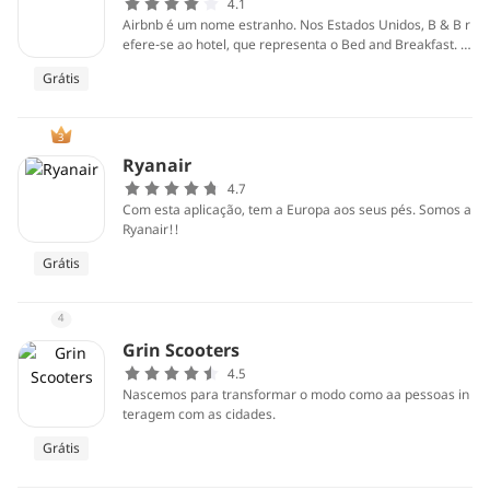
4.1
Airbnb é um nome estranho. Nos Estados Unidos, B & B r
efere-se ao hotel, que representa o Bed and Breakfast. E
stes são dois serviços essenciais que podem ser fornecid
Grátis
os por um pequeno hotel.
3
Ryanair
4.7
Com esta aplicação, tem a Europa aos seus pés. Somos a
Ryanair!!
Grátis
4
Grin Scooters
4.5
Nascemos para transformar o modo como aa pessoas in
teragem com as cidades.
Grátis