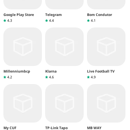
Google Play Store
Telegram
Bom Condutor
4.3
4.4
4.1
Millenniumbcp
Klarna
Live Football TV
4.2
4.6
4.9
My CUF
TP-Link Tapo
MB WAY