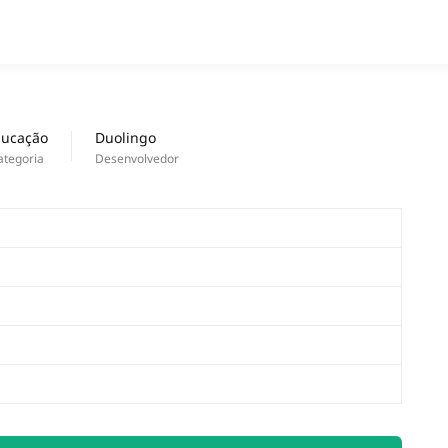
APPS
Lançamentos
ucação
Duolingo
ategoria
Desenvolvedor