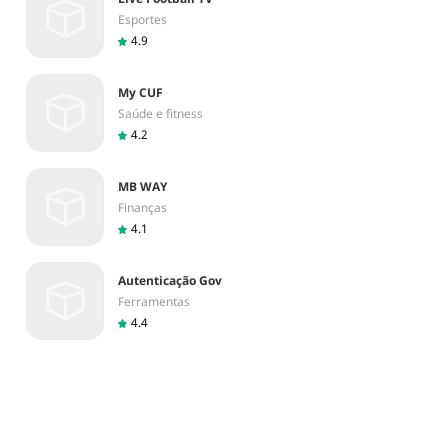
Esportes
4.9
My CUF
Saúde e fitness
4.2
MB WAY
Finanças
4.1
Autenticação Gov
Ferramentas
4.4