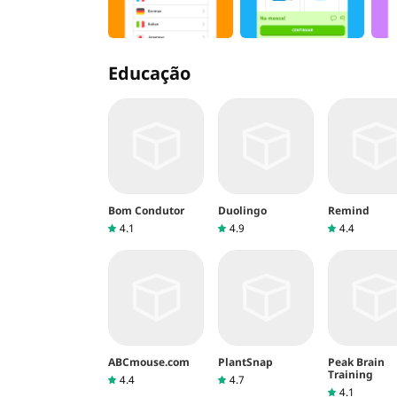
Educação
Bom Condutor
Duolingo
Remind
4.1
4.9
4.4
ABCmouse.com
PlantSnap
Peak Brain
Training
4.4
4.7
4.1