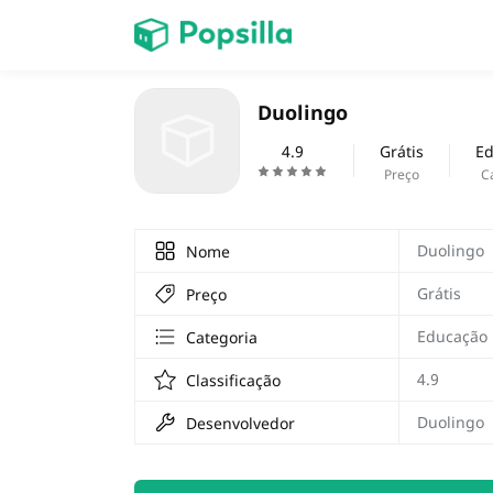
INÍCIO
Duolingo
jogos
4.9
Grátis
Ed
Preço
C
Duolingo
Nome
Grátis
Preço
Educação
Categoria
4.9
Classificação
Duolingo
Desenvolvedor