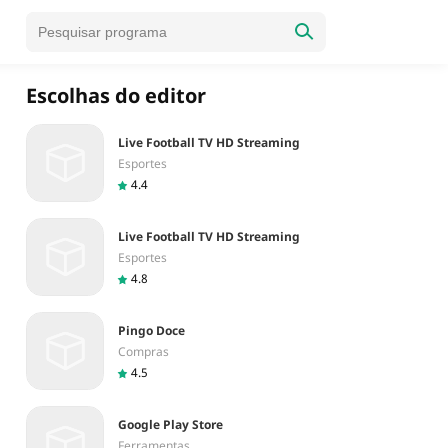
Escolhas do editor
Live Football TV HD Streaming
Esportes
4.4
Live Football TV HD Streaming
Esportes
4.8
Pingo Doce
Compras
4.5
Google Play Store
Ferramentas