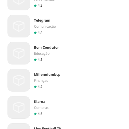
4.3
Telegram
Comunicação
4.4
Bom Condutor
Educação
4.1
Millenniumbcp
Finanças
4.2
Klarna
Compras
4.6
Live Football TV