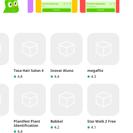
Toca Hair Salon 4
Inovar Aluno
megaflix
4.8
4.4
4.3
PlantNet Plant
Babbel
Star Walk 2 Free
Identification
4.2
4.1
4.4